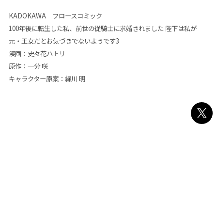
KADOKAWA フロースコミック
100年後に転生した私、前世の従騎士に求婚されました 陛下は私が
元・王女だとお気づきでないようです3
漫画：史々花ハトリ
原作：一分 咲
キャラクター原案：緑川 明
株式会社フィガロ
プライバシー